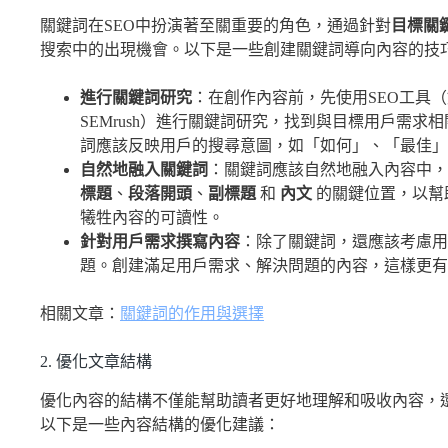
關鍵詞在SEO中扮演著至關重要的角色，通過針對
目標關
搜索中的出現機會。以下是一些創建關鍵詞導向內容的技
進行關鍵詞研究
：在創作內容前，先使用SEO工具（如Google
SEMrush）進行關鍵詞研究，找到與目標用戶需
詞應該反映用戶的搜尋意圖，如「如何」、「最佳」
自然地融入關鍵詞
：關鍵詞應該自然地融入內容中，
標題
、
段落開頭
、
副標題
和
內文
的關鍵位置，以幫
犧牲內容的可讀性。
針對用戶需求撰寫內容
：除了關鍵詞，還應該考慮用
題。創建滿足用戶需求、解決問題的內容，這樣更有
相關文章：
關鍵詞的作用與選擇
2. 優化文章結構
優化內容的結構不僅能幫助讀者更好地理解和吸收內容，
以下是一些內容結構的優化建議：