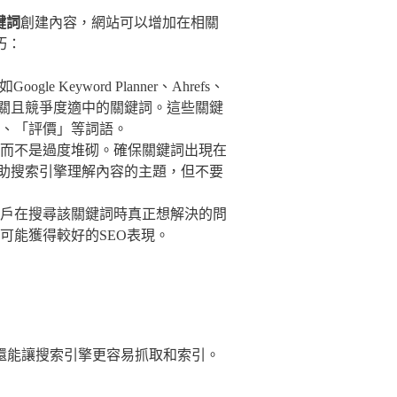
鍵詞
創建內容，網站可以增加在相關
巧：
 Keyword Planner、Ahrefs、
求相關且競爭度適中的關鍵詞。這些關鍵
、「評價」等詞語。
而不是過度堆砌。確保關鍵詞出現在
助搜索引擎理解內容的主題，但不要
戶在搜尋該關鍵詞時真正想解決的問
可能獲得較好的SEO表現。
還能讓搜索引擎更容易抓取和索引。