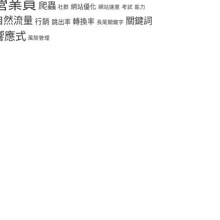
營業員
爬蟲
網站優化
社群
網站速度
考試
能力
自然流量
關鍵詞
行銷
轉換率
跳出率
長尾關鍵字
響應式
風險管理